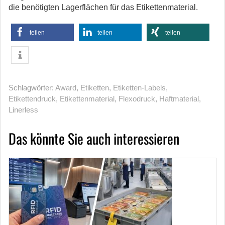
die benötigten Lagerflächen für das Etikettenmaterial.
teilen
teilen
teilen
Schlagwörter:
Award
,
Etiketten
,
Etiketten-Labels
,
Etikettendruck
,
Etikettenmaterial
,
Flexodruck
,
Haftmaterial
,
Linerless
Das könnte Sie auch interessieren