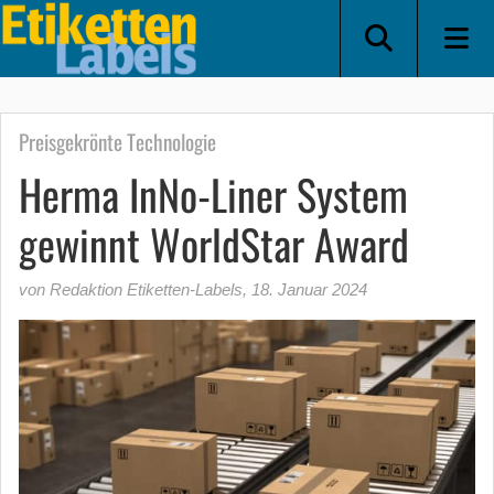
Preisgekrönte Technologie
Herma InNo-Liner System
gewinnt WorldStar Award
von Redaktion Etiketten-Labels
,
18. Januar 2024