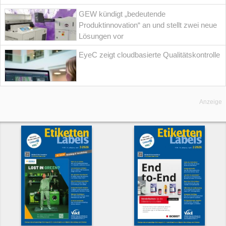
GEW kündigt „bedeutende
Produktinnovation“ an und stellt zwei neue
Lösungen vor
EyeC zeigt cloudbasierte Qualitätskontrolle
Anzeige