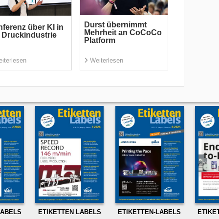
Durst übernimmt
ferenz über KI in
Mehrheit an CoCoCo
 Druckindustrie
Platform
iterlesen
Weiterlesen
LABELS
ETIKETTEN LABELS
ETIKETTEN-LABELS
ETIKE