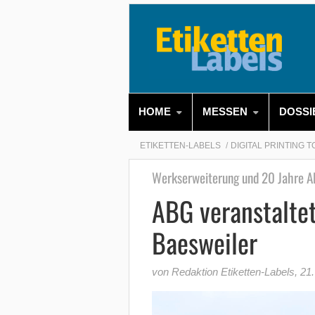
HOME
MESSEN
DOSSI
ETIKETTEN-LABELS
DIGITAL PRINTING 
Werkserweiterung und 20 Jahre
ABG veranstalte
Baesweiler
von Redaktion Etiketten-Labels
,
21.