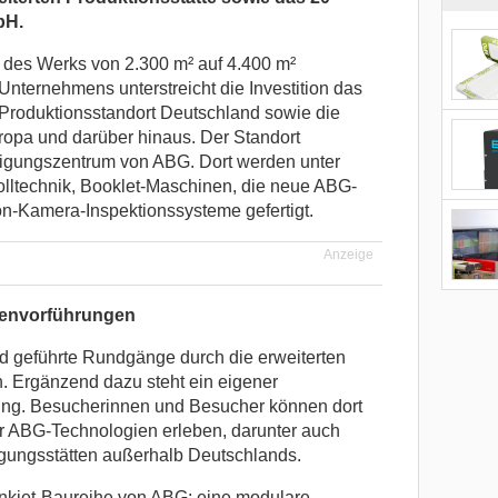
bH.
 des Werks von 2.300 m² auf 4.400 m²
ternehmens unterstreicht die Investition das
 Produktionsstandort Deutschland sowie die
opa und darüber hinaus. Der Standort
ertigungszentrum von ABG. Dort werden unter
ltechnik, Booklet-Maschinen, die neue ABG-
on-Kamera-Inspektionssysteme gefertigt.
Anzeige
envorführungen
 geführte Rundgänge durch die erweiterten
. Ergänzend dazu steht ein eigener
ng. Besucherinnen und Besucher können dort
r ABG-Technologien erleben, darunter auch
ungsstätten außerhalb Deutschlands.
Inkjet-Baureihe von ABG: eine modulare