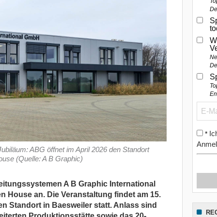
To
De
Sp
t
W
V
Ne
De
S
To
En
Ic
*
Anmel
ubiläum: ABG öffnet im April 2026 den Standort
use (Quelle: A B Graphic)
eitungssystemen A B Graphic International
 House an. Die Veranstaltung findet am 15.
n Standort in Baesweiler statt. Anlass sind
RE
weiterten Produktionsstätte sowie das 20-