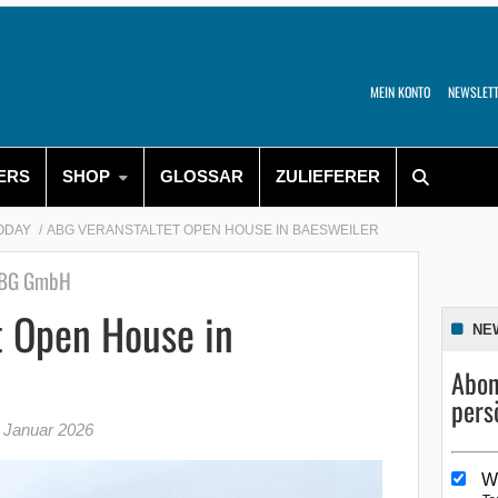
MEIN KONTO
NEWSLET
ERS
SHOP
GLOSSAR
ZULIEFERER
TODAY
ABG VERANSTALTET OPEN HOUSE IN BAESWEILER
 ABG GmbH
t Open House in
NE
Abon
pers
 Januar 2026
W