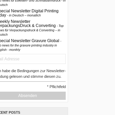
p News für Etiketten- und Schmalbahndruck - in
utsch
ecial Newsletter Digital Printing
oday
in Deutsch – monatlich
eekly Newsletter
erpackungsDruck & Converting
Top
ws für Verpackungsdruck & Converting – in
utsch
pecial Newsletter Gravure Global
p news for the gravure printing industry in
glish - monthly
h habe die Bedingungen zur Newsletter-
dung gelesen und stimme diesen zu.
*
Pflichtfeld
Absenden
CENT POSTS