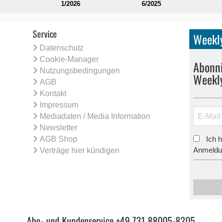
1/2026
6/2025
Service
Weekly
Datenschutz
Cookie-Manager
Abonni
Nutzungsbedingungen
Weekl
AGB
Kontakt
Impressum
Mediadaten / Media Information
Newsletter
AGB Shop
Ich 
*
Anmeldun
Verträge hier kündigen
Abo- und Kundenservice +49 731 88005-8205