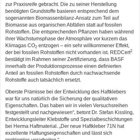
zur Praxisreife gebracht. Die zu seiner Herstellung
benötigten Grundstoffe basieren entsprechend dem
sogenannten Biomassenbilanz-Ansatz zum Teil auf
Biomasse aus organischen Abfällen statt auf fossilen
Rohstoffen. Die entsprechenden Pflanzen haben während
ihrer Wachstumsphase der Atmosphäre vor kurzem das
Klimagas CO
entzogen – ein sehr willkommener Effekt,
2
2
der bei fossilen Rohstoffen nicht vorhanden ist. REDCert
bestätigt im Rahmen seiner Zertifizierung, dass BASF
innerhalb der Produktionsprozesse einen definierten
Anteil an fossilen Rohstoffen durch nachwachsende
Rohstoffe auch tatsächlich ersetzt.
Oberste Prämisse bei der Entwicklung des Haftklebers
war für uns natürlich die Sicherung der qualitativen
Eigenschaften. Das haben wir in vielen Versuchsreihen
festgestellt und nachgewiesen“, betont Dr. Stefan Kissling,
Entwicklungsleiter Klebstoffe und Spezialbeschichtungen
bei Herma Haftmaterial. „Der neue Haftkleber 71N hat
exzellente Haftungseigenschaften und lässt sich
problemlos verarbeiten.“