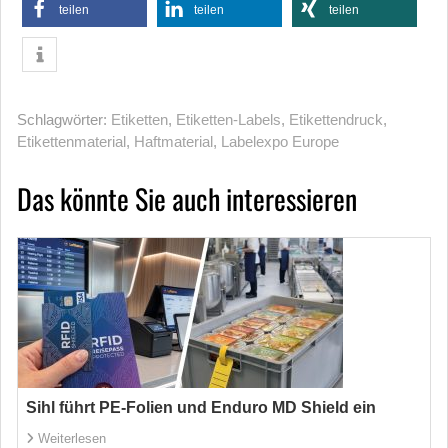
teilen
teilen
teilen
Schlagwörter:
Etiketten
,
Etiketten-Labels
,
Etikettendruck
,
Etikettenmaterial
,
Haftmaterial
,
Labelexpo Europe
Das könnte Sie auch interessieren
Sihl führt PE-Folien und Enduro MD Shield ein
Weiterlesen