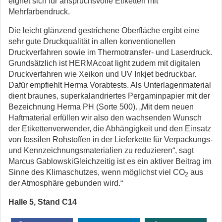
eignet sich für anspruchsvolle Etiketten mit
Mehrfarbendruck.
Die leicht glänzend gestrichene Oberfläche ergibt eine
sehr gute Druckqualität in allen konventionellen
Druckverfahren sowie im Thermotransfer- und Laserdruck.
Grundsätzlich ist HERMAcoat light zudem mit digitalen
Druckverfahren wie Xeikon und UV Inkjet bedruckbar.
Dafür empfiehlt Herma Vorabtests. Als Unterlagenmaterial
dient braunes, superkalandriertes Pergaminpapier mit der
Bezeichnung Herma PH (Sorte 500). „Mit dem neuen
Haftmaterial erfüllen wir also den wachsenden Wunsch
der Etikettenverwender, die Abhängigkeit und den Einsatz
von fossilen Rohstoffen in der Lieferkette für Verpackungs-
und Kennzeichnungsmaterialien zu reduzieren“, sagt
Marcus GablowskiGleichzeitig ist es ein aktiver Beitrag im
Sinne des Klimaschutzes, wenn möglichst viel CO
aus
2
der Atmosphäre gebunden wird.“
Halle 5, Stand C14