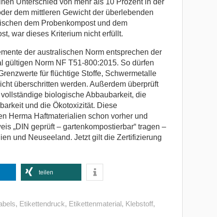
nen Unterschied von mehr als 10 Prozent in der
oder dem mittleren Gewicht der überlebenden
ischen dem Probenkompost und dem
t, war dieses Kriterium nicht erfüllt.
emente der australischen Norm entsprechen der
al gültigen Norm NF T51-800:2015. So dürfen
renzwerte für flüchtige Stoffe, Schwermetalle
icht überschritten werden. Außerdem überprüft
vollständige biologische Abbaubarkeit, die
arkeit und die Ökotoxizität. Diese
den Herma Haftmaterialien schon vorher und
eis „DIN geprüft – gartenkompostierbar“ tragen –
en und Neuseeland. Jetzt gilt die Zertifizierung
teilen
abels
,
Etikettendruck
,
Etikettenmaterial
,
Klebstoff
,