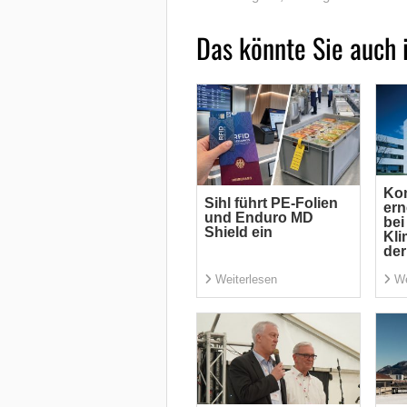
Das könnte Sie auch 
Kon
Sihl führt PE-Folien
ern
und Enduro MD
bei
Shield ein
Kl
der
Weiterlesen
We