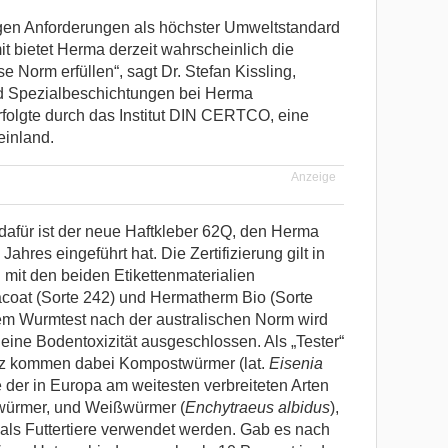
ngen Anforderungen als höchster Umweltstandard
t bietet Herma derzeit wahrscheinlich die
se Norm erfüllen“, sagt Dr. Stefan Kissling,
nd Spezialbeschichtungen bei Herma
erfolgte durch das Institut DIN CERTCO, eine
einland.
Anzeige
afür ist der neue Haftkleber 62Q, den Herma
ahres eingeführt hat. Die Zertifizierung gilt in
mit den beiden Etikettenmaterialien
coat (Sorte 242) und Hermatherm Bio (Sorte
dem Wurmtest nach der australischen Norm wird
eine Bodentoxizität ausgeschlossen. Als „Tester“
z kommen dabei Kompostwürmer (lat.
Eisenia
e der in Europa am weitesten verbreiteten Arten
ürmer, und Weißwürmer (
Enchytraeus albidus
),
 als Futtertiere verwendet werden. Gab es nach