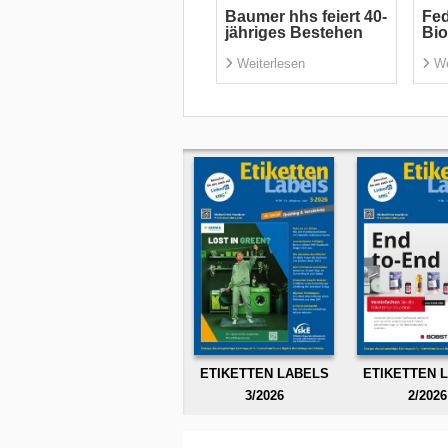
Baumer hhs feiert 40-
Fed
jähriges Bestehen
Bi
Weiterlesen
We
ETIKETTEN LABELS
ETIKETTEN 
3/2026
2/2026