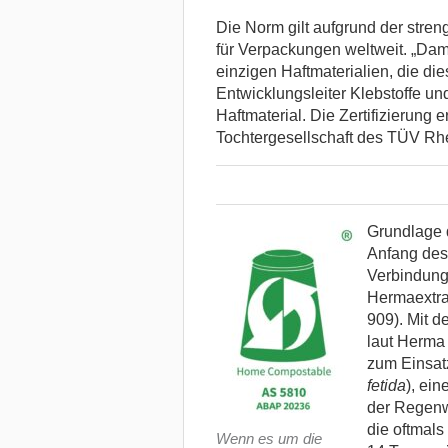
Die Norm gilt aufgrund der stre
für Verpackungen weltweit. „Dami
einzigen Haftmaterialien, die die
Entwicklungsleiter Klebstoffe u
Haftmaterial. Die Zertifizierung 
Tochtergesellschaft des TÜV Rh
Grundlage d
Anfang des J
Verbindung 
Hermaextra
909). Mit 
laut Herma 
zum Einsat
fetida
), ein
der Regenw
die oftmals
Wenn es um die