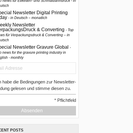
p News für Etiketten- und Schmalbahndruck - in
utsch
ecial Newsletter Digital Printing
oday
in Deutsch – monatlich
eekly Newsletter
erpackungsDruck & Converting
Top
ws für Verpackungsdruck & Converting – in
utsch
pecial Newsletter Gravure Global
p news for the gravure printing industry in
glish - monthly
h habe die Bedingungen zur Newsletter-
dung gelesen und stimme diesen zu.
*
Pflichtfeld
Absenden
CENT POSTS