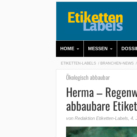
HOME
MESSEN
DOSSI
ETIKETTEN-LABELS
BRANCHEN-NEWS
Ökologisch abbaubar
Herma – Regenwu
abbaubare Etike
von Redaktion Etiketten-Labels
,
4. 