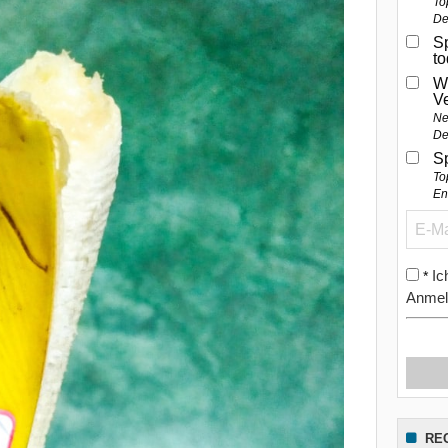
To
De
Sp
t
W
V
Ne
De
S
To
En
Ic
*
Anmel
RE