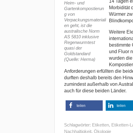
14 Tagen ei
Heim- und
Morbidität 
Gartenkompostierun
g von
Würmer zw
Verpackungsmateriali
Blindkompos
en geht, ist die
australische Norm
Weitere El
AS 5810 inklusive
internation
Regenwurmtest
bestimmte G
quasi der
und Fluor n
Goldstandard
wurden die 
(Quelle: Herma)
Kompostierb
Anforderungen erfüllten die bei
durften deshalb bereits den Hinw
zumindest außerhalb von Australi
auch für diese beiden Länder.
teilen
teilen
Schlagwörter:
Etiketten
,
Etiketten-L
Nachhaltigkeit
,
Ökologie