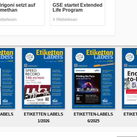
rigoni setzt auf
GSE startet Extended
omethan
Life Program
iterlesen
Weiterlesen
LABELS
ETIKETTEN LABELS
ETIKETTEN-LABELS
ETIKE
1/2026
6/2025