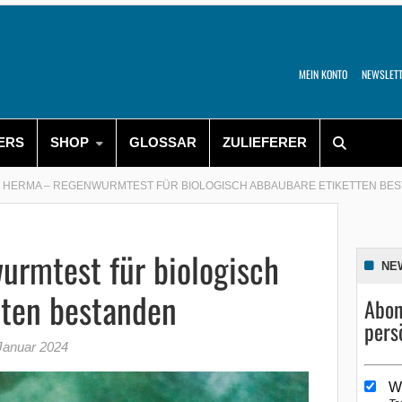
MEIN KONTO
NEWSLET
ERS
SHOP
GLOSSAR
ZULIEFERER
HERMA – REGENWURMTEST FÜR BIOLOGISCH ABBAUBARE ETIKETTEN BE
rmtest für biologisch
NE
tten bestanden
Abon
pers
Januar 2024
W