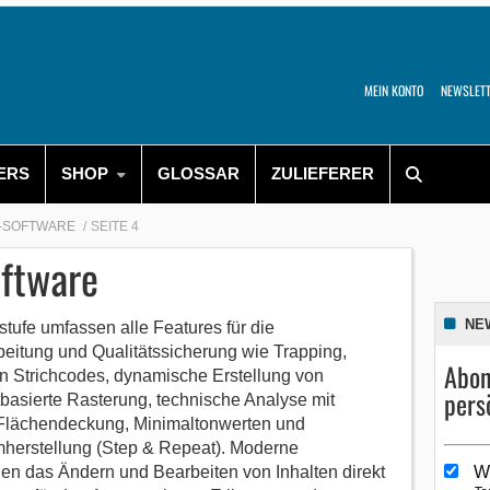
MEIN KONTO
NEWSLET
ERS
SHOP
GLOSSAR
ZULIEFERER
-SOFTWARE
SEITE 4
ftware
NE
tufe umfassen alle Features für die
beitung und Qualitätssicherung wie Trapping,
Abon
n Strichcodes, dynamische Erstellung von
pers
basierte Rasterung, technische Analyse mit
n Flächendeckung, Minimaltonwerten und
mherstellung (Step & Repeat). Moderne
en das Ändern und Bearbeiten von Inhalten direkt
W