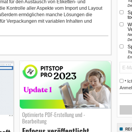
To
mat für den Austausch von Etiketten- und
De
ie Kontrolle aller Aspekte vom Import und Layout
Sp
 Außerdem ermöglichen manche Lösungen die
t
für Verpackungen mit variablen Inhalten und
W
V
Ne
De
S
To
En
Ic
*
Anmel
Optimierte PDF-Erstellung und -
Bearbeitung
Enfocus veröffentlicht
RE