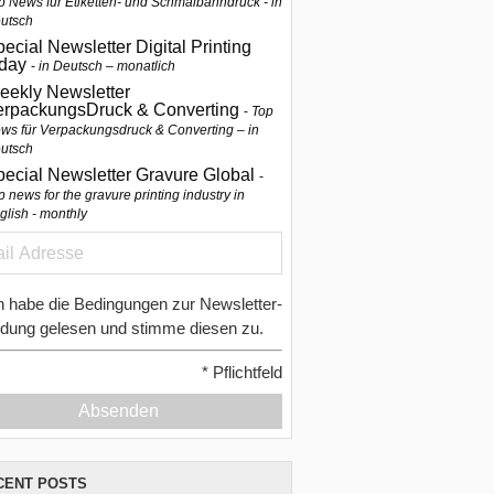
p News für Etiketten- und Schmalbahndruck - in
utsch
ecial Newsletter Digital Printing
oday
in Deutsch – monatlich
eekly Newsletter
erpackungsDruck & Converting
Top
ws für Verpackungsdruck & Converting – in
utsch
pecial Newsletter Gravure Global
p news for the gravure printing industry in
glish - monthly
h habe die Bedingungen zur Newsletter-
dung gelesen und stimme diesen zu.
*
Pflichtfeld
Absenden
CENT POSTS