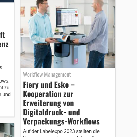
ft
enz
s
Workflow Management
lows,
Fiery und Esko –
ät zu
Kooperation zur
r und
Erweiterung von
Digitaldruck- und
Verpackungs-Workflows
Auf der Labelexpo 2023 stellten die