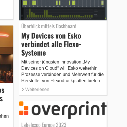
Überblick mittels Dashboard
My Devices von Esko
verbindet alle Flexo-
Systeme
Mit seiner jüngsten Innovation „My
Devices on Cloud“ will Esko weiterhin
Prozesse verbinden und Mehrwert für die
Hersteller von Flexodruckplatten bieten.
es
Weiterlesen
s
tehen
Labelexpo Europe 2023