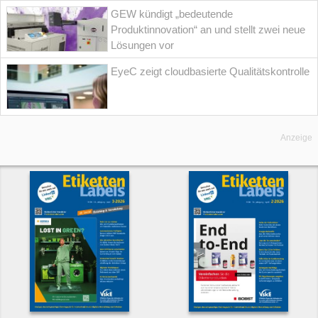
GEW kündigt „bedeutende
Produktinnovation“ an und stellt zwei neue
Lösungen vor
EyeC zeigt cloudbasierte Qualitätskontrolle
Anzeige