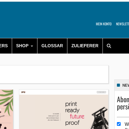
MEIN KONTO
NEWSLET
ERS
SHOP
GLOSSAR
ZULIEFERER
NE
Abon
pers
W