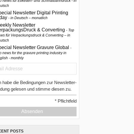
p News für Etiketten- und Schmalbahndruck - in
utsch
ecial Newsletter Digital Printing
oday
in Deutsch – monatlich
eekly Newsletter
erpackungsDruck & Converting
Top
ws für Verpackungsdruck & Converting – in
utsch
pecial Newsletter Gravure Global
p news for the gravure printing industry in
glish - monthly
h habe die Bedingungen zur Newsletter-
dung gelesen und stimme diesen zu.
*
Pflichtfeld
Absenden
CENT POSTS