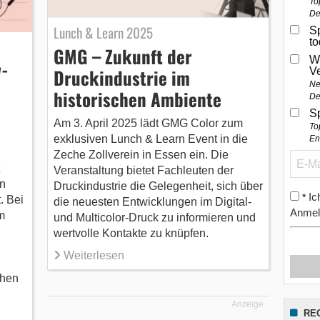
To
De
Lunch & Learn 2025
Sp
t
GMG – Zukunft der
W
w-
Druckindustrie im
V
Ne
historischen Ambiente
De
S
Am 3. April 2025 lädt GMG Color zum
To
exklusiven Lunch & Learn Event in die
En
Zeche Zollverein in Essen ein. Die
Veranstaltung bietet Fachleuten der
n
Druckindustrie die Gelegenheit, sich über
Ic
*
. Bei
die neuesten Entwicklungen im Digital-
Anmel
m
und Multicolor-Druck zu informieren und
wertvolle Kontakte zu knüpfen.
Weiterlesen
chen
Anzeige
RE