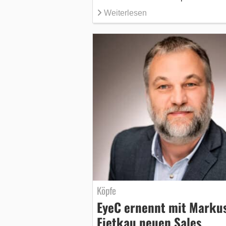
Weiterlesen
Köpfe
EyeC ernennt mit Marku
Fietkau neuen Sales