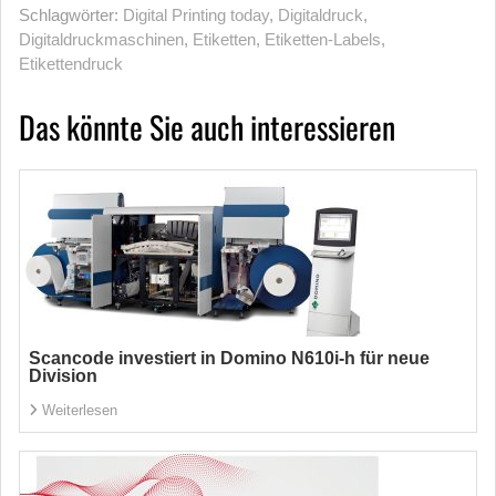
Schlagwörter:
Digital Printing today
,
Digitaldruck
,
Digitaldruckmaschinen
,
Etiketten
,
Etiketten-Labels
,
Etikettendruck
Das könnte Sie auch interessieren
Scancode investiert in Domino N610i-h für neue
Division
Weiterlesen