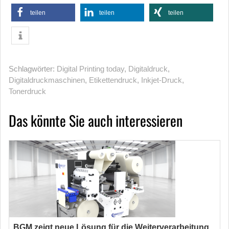
teilen
teilen
teilen
Schlagwörter:
Digital Printing today
,
Digitaldruck
,
Digitaldruckmaschinen
,
Etikettendruck
,
Inkjet-Druck
,
Tonerdruck
Das könnte Sie auch interessieren
BGM zeigt neue Lösung für die Weiterverarbeitung