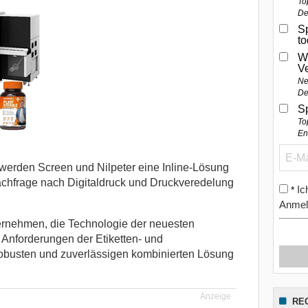
To
De
Sp
t
W
V
Ne
De
S
To
En
werden Screen und Nilpeter eine Inline-Lösung
achfrage nach Digitaldruck und Druckveredelung
Ic
*
Anmel
ernehmen, die Technologie der neuesten
e Anforderungen der Etiketten- und
robusten und zuverlässigen kombinierten Lösung
Anzeige
RE