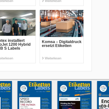
iterlesen
Weiterlesen
tex installiert
Komsa – Digitaldruck
oJet 1200 Hybrid
ersetzt Etiketten
 B S Labels
iterlesen
Weiterlesen