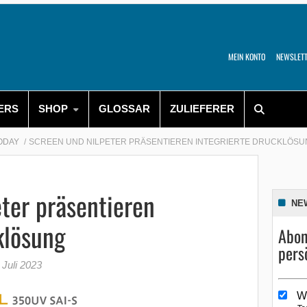
MEIN KONTO
NEWSLET
ERS
SHOP
GLOSSAR
ZULIEFERER
TODAY
SCREEN UND NILPETER PRÄSENTIEREN INTEGRIERTE DRUCKLÖSU
ter präsentieren
NE
klösung
Abon
pers
 Juli 2023
W