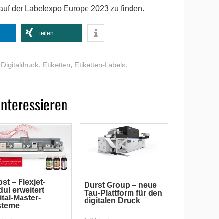
 auf der Labelexpo Europe 2023 zu finden.
teilen
,
Digitaldruck
,
Etiketten
,
Etiketten-Labels
,
interessieren
st – Flexjet-
Durst Group – neue
ul erweitert
Tau-Plattform für den
ital-Master-
digitalen Druck
steme