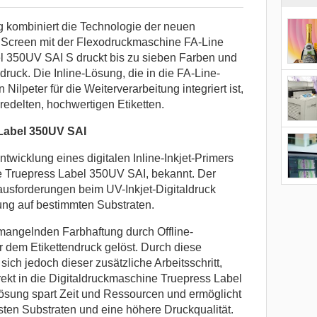
ng kombiniert die Technologie der neuen
Screen mit der Flexodruckmaschine FA-Line
el 350UV SAI S druckt bis zu sieben Farben und
ruck. Die Inline-Lösung, die in die FA-Line-
ilpeter für die Weiterverarbeitung integriert ist,
redelten, hochwertigen Etiketten.
 Label 350UV SAI
wicklung eines digitalen Inline-Inkjet-Primers
e Truepress Label 350UV SAI, bekannt. Der
ausforderungen beim UV-Inkjet-Digitaldruck
ung auf bestimmten Substraten.
mangelnden Farbhaftung durch Offline-
 dem Etikettendruck gelöst. Durch diese
ich jedoch dieser zusätzliche Arbeitsschritt,
direkt in die Digitaldruckmaschine Truepress Label
Lösung spart Zeit und Ressourcen und ermöglicht
sten Substraten und eine höhere Druckqualität.