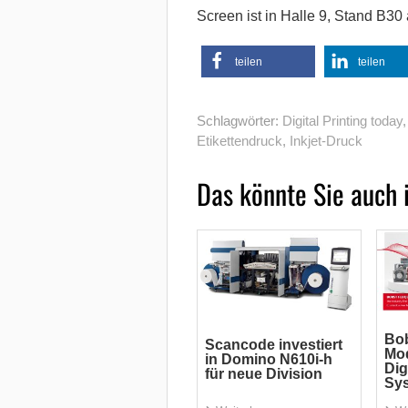
Screen ist in Halle 9, Stand B30
teilen
teilen
Schlagwörter:
Digital Printing today
Etikettendruck
,
Inkjet-Druck
Das könnte Sie auch 
Bob
Scancode investiert
Mod
in Domino N610i-h
Dig
für neue Division
Sy