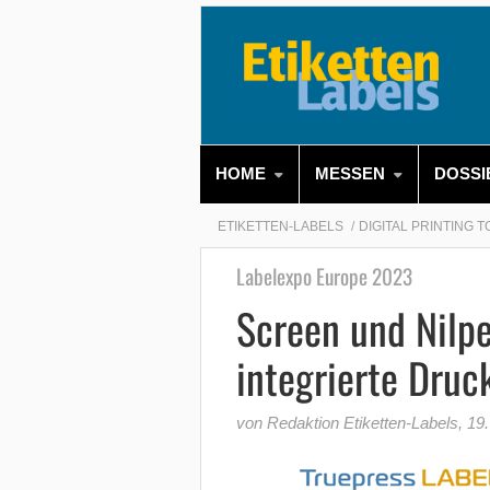
HOME
MESSEN
DOSSI
ETIKETTEN-LABELS
DIGITAL PRINTING 
Labelexpo Europe 2023
Screen und Nilpe
integrierte Druc
von Redaktion Etiketten-Labels
,
19.