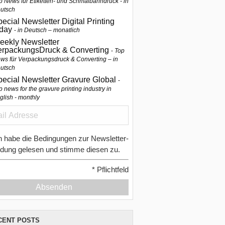
p News für Etiketten- und Schmalbahndruck - in
utsch
ecial Newsletter Digital Printing
oday
in Deutsch – monatlich
eekly Newsletter
erpackungsDruck & Converting
Top
ws für Verpackungsdruck & Converting – in
utsch
pecial Newsletter Gravure Global
p news for the gravure printing industry in
glish - monthly
h habe die Bedingungen zur Newsletter-
dung gelesen und stimme diesen zu.
*
Pflichtfeld
Absenden
CENT POSTS