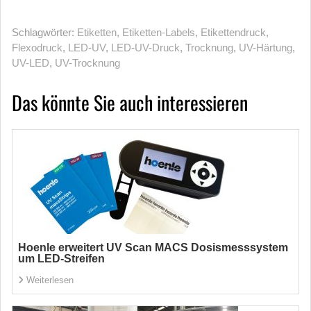
Schlagwörter:
Etiketten
,
Etiketten-Labels
,
Etikettendruck
,
Flexodruck
,
LED-UV
,
LED-UV-Druck
,
Trocknung
,
UV-Härtung
,
UV-LED
,
UV-Trocknung
Das könnte Sie auch interessieren
Hoenle erweitert UV Scan MACS Dosismesssystem
um LED-Streifen
Weiterlesen