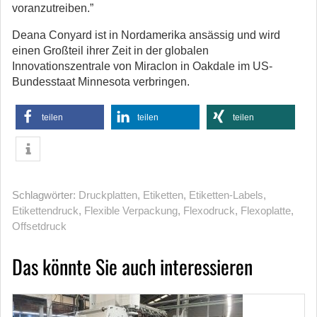
voranzutreiben.”
Deana Conyard ist in Nordamerika ansässig und wird
einen Großteil ihrer Zeit in der globalen
Innovationszentrale von Miraclon in Oakdale im US-
Bundesstaat Minnesota verbringen.
teilen
teilen
teilen
Schlagwörter:
Druckplatten
,
Etiketten
,
Etiketten-Labels
,
Etikettendruck
,
Flexible Verpackung
,
Flexodruck
,
Flexoplatte
,
Offsetdruck
Das könnte Sie auch interessieren