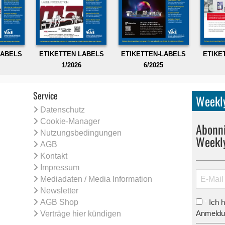
LABELS
ETIKETTEN LABELS
ETIKETTEN-LABELS
ETIKE
1/2026
6/2025
Service
Weekly
Datenschutz
Cookie-Manager
Abonni
Nutzungsbedingungen
Weekl
AGB
Kontakt
Impressum
Mediadaten / Media Information
Newsletter
AGB Shop
Ich 
*
Anmeldun
Verträge hier kündigen