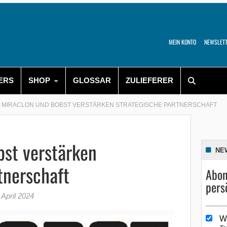
MEIN KONTO
NEWSLET
ERS
SHOP
GLOSSAR
ZULIEFERER
MIRACLON UND BOBST VERSTÄRKEN STRATEGISCHE PARTNERSCHAFT
bst verstärken
NE
tnerschaft
Abon
pers
 April 2024
W