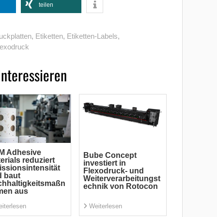
teilen
uckplatten
,
Etiketten
,
Etiketten-Labels
,
lexodruck
interessieren
M Adhesive
Bube Concept
erials reduziert
investiert in
ssionsintensität
Flexodruck- und
 baut
Weiterverarbeitungst
hhaltigkeitsmaßn
echnik von Rotocon
men aus
iterlesen
Weiterlesen