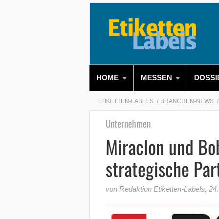
HOME
MESSEN
DOSSI
ETIKETTEN-LABELS
BRANCHEN-NEWS
Unternehmen
Miraclon und Bo
strategische Par
von Redaktion Etiketten-Labels
,
24.