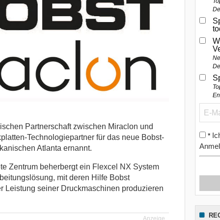
To
De
Sp
t
W
V
Ne
De
S
To
En
gischen Partnerschaft zwischen Miraclon und
Ic
*
latten-Technologiepartner für das neue Bobst-
Anmel
anischen Atlanta ernannt.
nete Zentrum beherbergt ein Flexcel NX System
beitungslösung, mit deren Hilfe Bobst
er Leistung seiner Druckmaschinen produzieren
RE
Anzeige