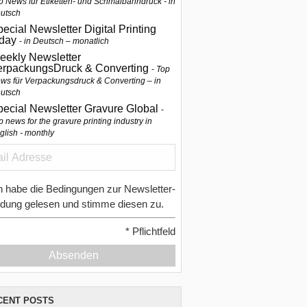
p News für Etiketten- und Schmalbahndruck - in
utsch
ecial Newsletter Digital Printing
oday
in Deutsch – monatlich
eekly Newsletter
erpackungsDruck & Converting
Top
ws für Verpackungsdruck & Converting – in
utsch
pecial Newsletter Gravure Global
p news for the gravure printing industry in
glish - monthly
h habe die Bedingungen zur Newsletter-
dung gelesen und stimme diesen zu.
*
Pflichtfeld
Absenden
CENT POSTS