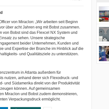
ld
icer von Miraclon: „Wir arbeiten seit Beginn
 vor über acht Jahren eng mit Bobst zusammen.
m von Bobst sind das Flexcel NX System und
Einsatz zu sehen. Unsere strategische
s Engagement beider Unternehmen, Kunden und
ie und Expertise der Branche im Hinblick auf die
haltigkeits- und Qualitätsziele zu unterstützen.
enzzentrum in Atlanta außerdem für
s nutzen, anhand derer sich Flexodruck- und
- und Südamerika direkt von der Produktivität
erzeugen können. Auf gemeinsamen
en Miraclon und Bobst zudem demonstrieren,
ienten Verpackungsdruck ermöglicht.