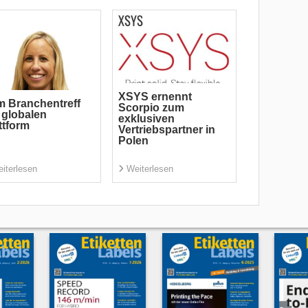
XSYS ernennt
 Branchentreff
Scorpio zum
 globalen
exklusiven
ttform
Vertriebspartner in
Polen
iterlesen
Weiterlesen