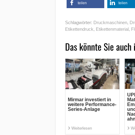
teilen
teilen
Schlagwörter:
Druckmaschinen
,
Dr
Etikettendruck
,
Etikettenmaterial
,
F
Das könnte Sie auch 
UP
Mirmar investiert in
Mat
weitere Performance-
Emi
Series-Anlage
und
Nac
ah
Weiterlesen
We