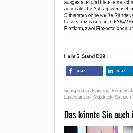
ausgestattet und bietet eine sch
automatische Auftragswechsel e
Substraten ohne weiße Ränder. 
Laserstanzmaschine. GE364VHWR
Plattform, zwei Flexostationen u
Halle 5, Stand D29
teilen
teilen
Schlagwörter:
Finishing
,
Flexodruc
Laserstanzen
,
Siebdruck
,
Stanzen
Das könnte Sie auch 