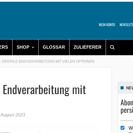
MEIN KONTO
NEWSLET
ERS
SHOP
GLOSSAR
ZULIEFERER
– DIGITALE ENDVERARBEITUNG MIT VIELEN OPTIONEN
e Endverarbeitung mit
NE
Abon
pers
 August 2023
W