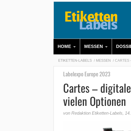
HOME
MESSEN
DOSSI
ETIKETTEN-LABELS
MESSEN
CARTES 
Labelexpo Europe 2023
Cartes – digital
vielen Optionen
von Redaktion Etiketten-Labels
,
14.