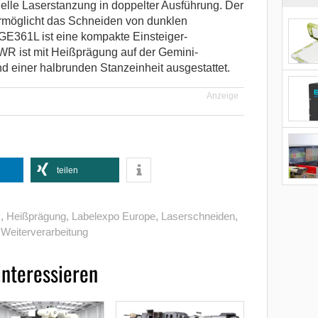
nelle Laserstanzung in doppelter Ausführung. Der
rmöglicht das Schneiden von dunklen
GE361L ist eine kompakte Einsteiger-
 ist mit Heißprägung auf der Gemini-
nd einer halbrunden Stanzeinheit ausgestattet.
Anzeige
teilen
k
,
Heißprägung
,
Labelexpo Europe
,
Laserschneiden
,
,
Weiterverarbeitung
interessieren