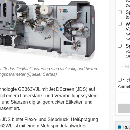
To
De
Sp
t
W
V
Ne
De
S
To
En
ür das Digital Converting sind vielseitig und bieten
ungsparameter (Quelle: Cartes)
Ic
*
Anmel
hnologie GE363VJL mit Jet DScreen (JDS) auf
 mit einem Laserstanz- und Verarbeitungssystem
 und Stanzen digital gedruckter Etiketten und
äsentiert.
m JDS bietet Flexo- und Siebdruck, Heißprägung
62WL ist mit einem Mehrspindelaufwickler
RE