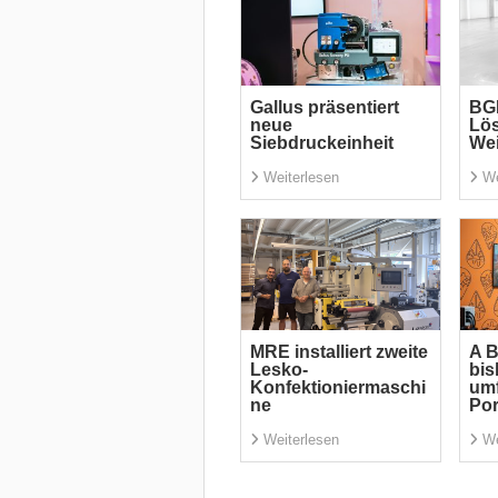
Gallus präsentiert
BGM
neue
Lös
Siebdruckeinheit
Wei
Weiterlesen
We
MRE installiert zweite
A B
Lesko-
bis
Konfektioniermaschi
um
ne
Por
Weiterlesen
We