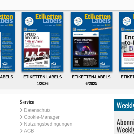
LABELS
ETIKETTEN LABELS
ETIKETTEN-LABELS
ETIKE
1/2026
6/2025
Service
Weekly
Datenschutz
Cookie-Manager
Abonni
Nutzungsbedingungen
Weekl
AGB