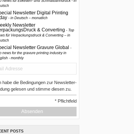
p News für Etiketten- und Schmalbahndruck - in
utsch
ecial Newsletter Digital Printing
oday
in Deutsch – monatlich
eekly Newsletter
erpackungsDruck & Converting
Top
ws für Verpackungsdruck & Converting – in
utsch
pecial Newsletter Gravure Global
p news for the gravure printing industry in
glish - monthly
h habe die Bedingungen zur Newsletter-
dung gelesen und stimme diesen zu.
*
Pflichtfeld
Absenden
CENT POSTS