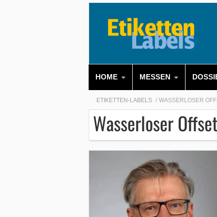
HOME
MESSEN
DOSSI
ETIKETTEN-LABELS
WASSERLOSER OF
Wasserloser Offse