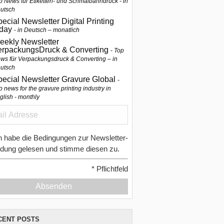
p News für Etiketten- und Schmalbahndruck - in
utsch
ecial Newsletter Digital Printing
oday
in Deutsch – monatlich
eekly Newsletter
erpackungsDruck & Converting
Top
ws für Verpackungsdruck & Converting – in
utsch
pecial Newsletter Gravure Global
p news for the gravure printing industry in
glish - monthly
h habe die Bedingungen zur Newsletter-
dung gelesen und stimme diesen zu.
*
Pflichtfeld
Absenden
CENT POSTS