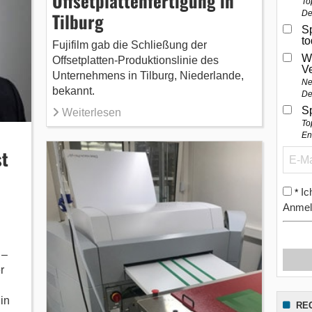
Offsetplattenfertigung in
To
Tilburg
De
Sp
t
Fujifilm gab die Schließung der
W
Offsetplatten-Produktionslinie des
V
Unternehmens in Tilburg, Niederlande,
Ne
bekannt.
De
S
Weiterlesen
To
En
st
Ic
*
Anmel
 –
r
in
RE