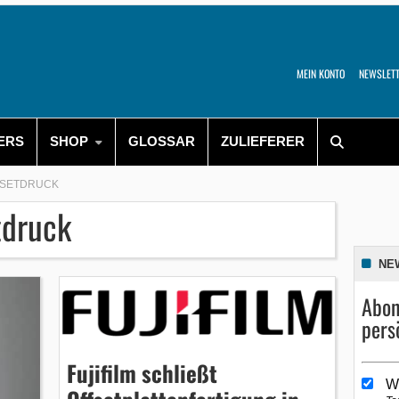
MEIN KONTO
NEWSLET
ERS
SHOP
GLOSSAR
ZULIEFERER
FSETDRUCK
tdruck
NE
Abon
pers
Fujifilm schließt
W