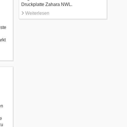
Druckplatte Zahara NWL.
Weiterlesen
ste
rkt
en
e
zu