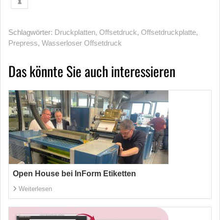
Schlagwörter:
Druckplatten
,
Offsetdruck
,
Offsetdruckplatte
,
Prepress
,
Wasserloser Offsetdruck
Das könnte Sie auch interessieren
Open House bei InForm Etiketten
Weiterlesen