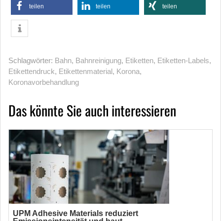
teilen
teilen
teilen
Schlagwörter:
Bahn
,
Bahnreinigung
,
Etiketten
,
Etiketten-Labels
,
Etikettendruck
,
Etikettenmaterial
,
Korona
,
Koronavorbehandlung
Das könnte Sie auch interessieren
UPM Adhesive Materials reduziert