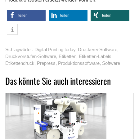
teilen
teilen
teilen
Schlagwörter:
Digital Printing today
,
Druckerei-Software
,
Druckvorstufen-Software
,
Etiketten
,
Etiketten-Labels
,
Etikettendruck
,
Prepress
,
Produktionssoftware
,
Software
Das könnte Sie auch interessieren