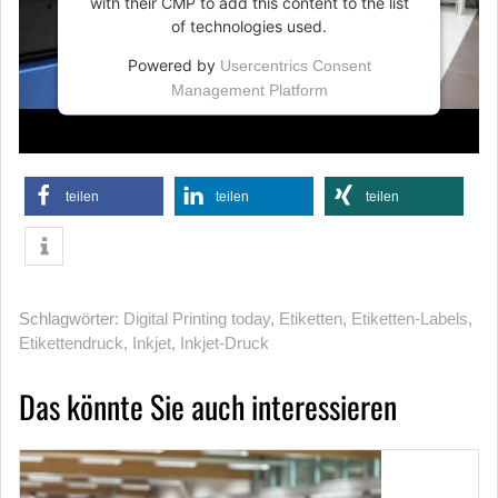
with their CMP to add this content to the list
of technologies used.
Powered by
Usercentrics Consent
Management Platform
teilen
teilen
teilen
Schlagwörter:
Digital Printing today
,
Etiketten
,
Etiketten-Labels
,
Etikettendruck
,
Inkjet
,
Inkjet-Druck
Das könnte Sie auch interessieren