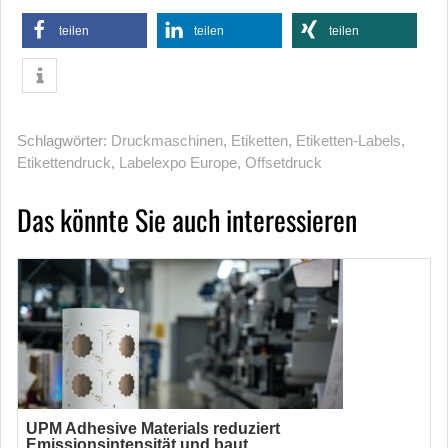
teilen
teilen
teilen
Schlagwörter:
Druckmaschinen
,
Etiketten
,
Etiketten-Labels
,
Etikettendruck
,
Labelexpo Europe
,
Offsetdruck
Das könnte Sie auch interessieren
UPM Adhesive Materials reduziert
Emissionsintensität und baut