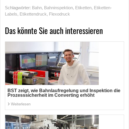
Schlagwörter:
Bahn
,
Bahninspektion
,
Etiketten
,
Etiketten-
Labels
,
Etikettendruck
,
Flexodruck
Das könnte Sie auch interessieren
BST zeigt, wie Bahnlaufregelung und Inspektion die
Prozesssicherheit im Converting erhöht
Weiterlesen