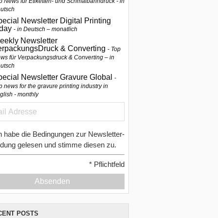
p News für Etiketten- und Schmalbahndruck - in
utsch
ecial Newsletter Digital Printing
oday
in Deutsch – monatlich
eekly Newsletter
erpackungsDruck & Converting
Top
ws für Verpackungsdruck & Converting – in
utsch
pecial Newsletter Gravure Global
p news for the gravure printing industry in
glish - monthly
h habe die Bedingungen zur Newsletter-
dung gelesen und stimme diesen zu.
*
Pflichtfeld
Absenden
CENT POSTS