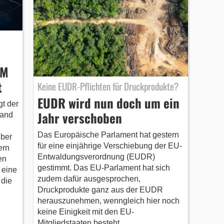
DM
t
Keine EUDR-Pflichten für Druckprodukte?
EUDR wird nun doch um ein
gt der
Jahr verschoben
band
Das Europäische Parlament hat gestern
über
für eine einjährige Verschiebung der EU-
ern
Entwaldungsverordnung (EUDR)
en
gestimmt. Das EU-Parlament hat sich
 eine
zudem dafür ausgesprochen,
 die
Druckprodukte ganz aus der EUDR
herauszunehmen, wenngleich hier noch
keine Einigkeit mit den EU-
Mitgliedstaaten besteht.