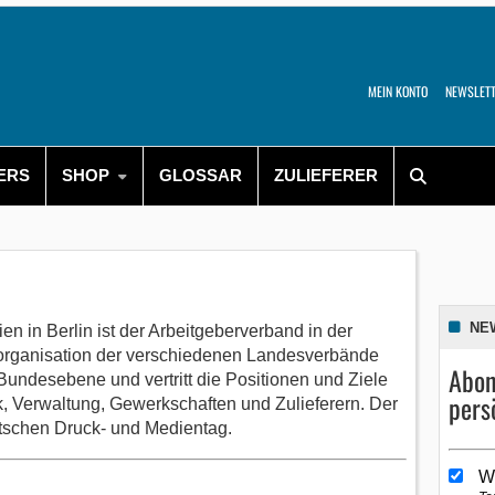
MEIN KONTO
NEWSLET
ERS
SHOP
GLOSSAR
ZULIEFERER
NE
 in Berlin ist der Arbeitgeberverband in der
horganisation der verschiedenen Landesverbände
Abon
 Bundesebene und vertritt die Positionen und Ziele
pers
k, Verwaltung, Gewerkschaften und Zulieferern. Der
tschen Druck- und Medientag.
W