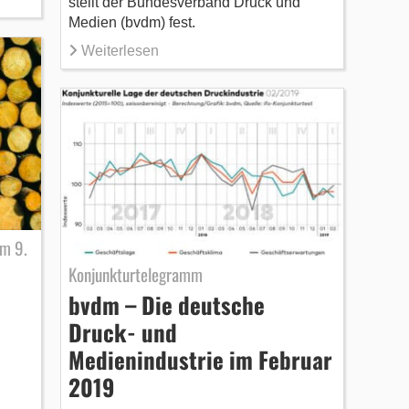
stellt der Bundesverband Druck und
Medien (bvdm) fest.
Weiterlesen
am 9.
Konjunkturtelegramm
:
bvdm – Die deutsche
Druck- und
Medienindustrie im Februar
2019