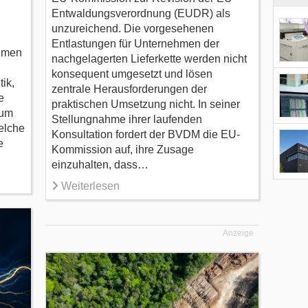
Entwaldungsverordnung (EUDR) als
unzureichend. Die vorgesehenen
Entlastungen für Unternehmen der
ahmen
nachgelagerten Lieferkette werden nicht
n
konsequent umgesetzt und lösen
tik,
zentrale Herausforderungen der
e
praktischen Umsetzung nicht. In seiner
tum
Stellungnahme ihrer laufenden
elche
Konsultation fordert der BVDM die EU-
e
Kommission auf, ihre Zusage
einzuhalten, dass…
Weiterlesen
Anzeige