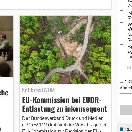
To
De
Sp
t
W
V
Ne
De
S
To
En
Ic
*
Anmel
Kritik des BVDM
che
EU-Kommission bei EUDR-
Entlastung zu inkonsequent
Der Bundesverband Druck und Medien
e. V. (BVDM) kritisiert die Vorschläge der
g
RE
EU-Kommission zur Revision der EU-