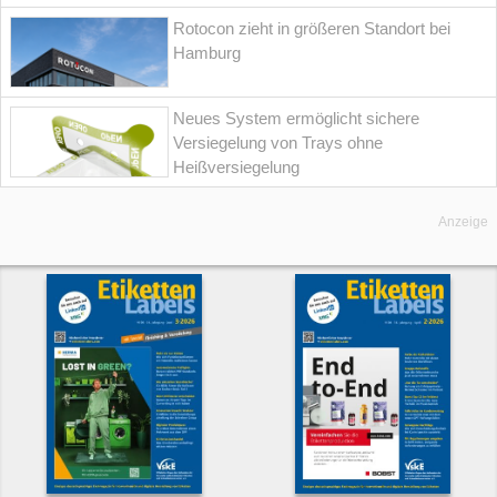
Rotocon zieht in größeren Standort bei
Hamburg
Neues System ermöglicht sichere
Versiegelung von Trays ohne
Heißversiegelung
Anzeige