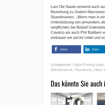
Lars Ole Nauta verweist auch au
Beziehung zu Joakim Marcusson 
Skandinavien. „Wenn man in eine
Unterstützung von jemandem, der
verpflichtet, bei Bedarf Unterst
Cavalco als auch Phil Baldwin v
vertrauen wir auf ihr Urteil und s
teilen
teilen
Schlagwörter:
Digital Printing today
Etikettendruck
,
Flexodruck
,
Inkjet
,
Das könnte Sie auch 