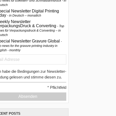
p News für Etiketten- und Schmalbahndruck - in
utsch
ecial Newsletter Digital Printing
oday
in Deutsch – monatlich
eekly Newsletter
erpackungsDruck & Converting
Top
ws für Verpackungsdruck & Converting – in
utsch
pecial Newsletter Gravure Global
p news for the gravure printing industry in
glish - monthly
h habe die Bedingungen zur Newsletter-
dung gelesen und stimme diesen zu.
*
Pflichtfeld
Absenden
CENT POSTS