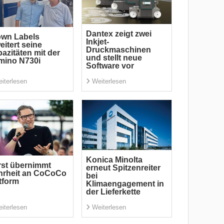
Dantex zeigt zwei
own Labels
Inkjet-
eitert seine
Druckmaschinen
azitäten mit der
und stellt neue
mino N730i
Software vor
iterlesen
Weiterlesen
Konica Minolta
st übernimmt
erneut Spitzenreiter
hrheit an CoCoCo
bei
tform
Klimaengagement in
der Lieferkette
iterlesen
Weiterlesen