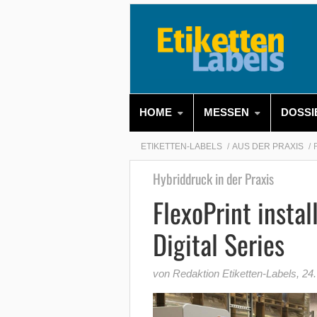
HOME
MESSEN
DOSSI
ETIKETTEN-LABELS
AUS DER PRAXIS
Hybriddruck in der Praxis
FlexoPrint insta
Digital Series
von Redaktion Etiketten-Labels
,
24.