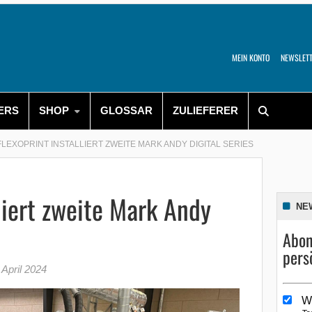
MEIN KONTO
NEWSLET
ERS
SHOP
GLOSSAR
ZULIEFERER
FLEXOPRINT INSTALLIERT ZWEITE MARK ANDY DIGITAL SERIES
lliert zweite Mark Andy
NE
Abon
pers
 April 2024
W