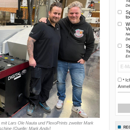
To
De
Sp
t
W
V
Ne
De
S
To
En
Ic
*
Anmel
mit Lars Ole Nauta und FlexoPrints zweiter Mark
RE
schine (Quelle: Mark Andy]