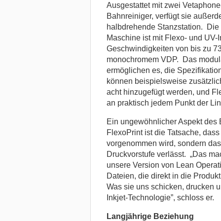
Ausgestattet mit zwei Vetaphon
Bahnreiniger, verfügt sie außerd
halbdrehende Stanzstation. Die a
Maschine ist mit Flexo- und UV-I
Geschwindigkeiten von bis zu 73
monochromem VDP. Das modular
ermöglichen es, die Spezifikati
können beispielsweise zusätzlic
acht hinzugefügt werden, und Fl
an praktisch jedem Punkt der Li
Ein ungewöhnlicher Aspekt des E
FlexoPrint ist die Tatsache, da
vorgenommen wird, sondern dass 
Druckvorstufe verlässt. „Das mac
unsere Version von Lean Operat
Dateien, die direkt in die Produ
Was sie uns schicken, drucken und
Inkjet-Technologie”, schloss er.
Langjährige Beziehung