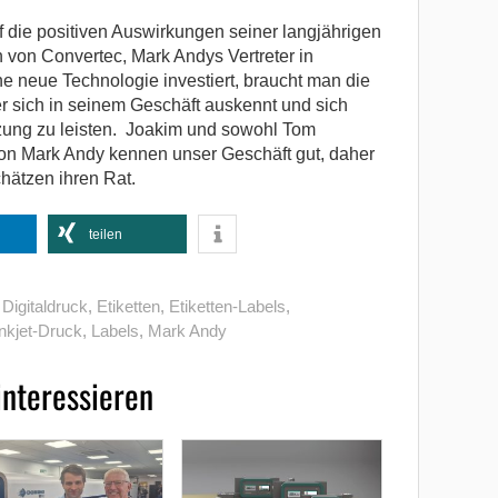
f die positiven Auswirkungen seiner langjährigen
von Convertec, Mark Andys Vertreter in
 neue Technologie investiert, braucht man die
 sich in seinem Geschäft auskennt und sich
ützung zu leisten. Joakim und sowohl Tom
on Mark Andy kennen unser Geschäft gut, daher
chätzen ihren Rat.
teilen
,
Digitaldruck
,
Etiketten
,
Etiketten-Labels
,
Inkjet-Druck
,
Labels
,
Mark Andy
interessieren