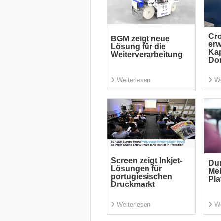
Cr
BGM zeigt neue
erw
Lösung für die
Kap
Weiterverarbeitung
Do
Weiterlesen
We
Screen zeigt Inkjet-
Dur
Lösungen für
Me
portugiesischen
Pla
Druckmarkt
Weiterlesen
We