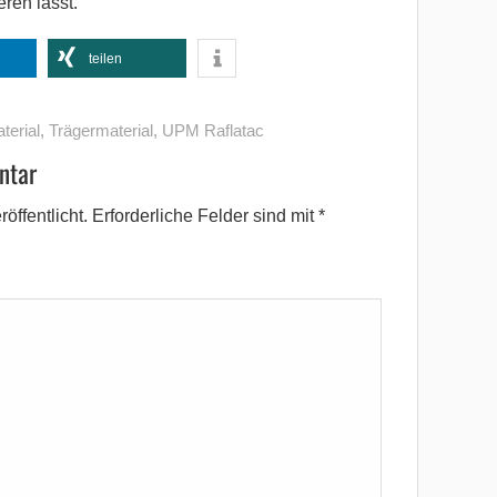
ren lässt.
teilen
terial
,
Trägermaterial
,
UPM Raflatac
ntar
öffentlicht.
Erforderliche Felder sind mit
*