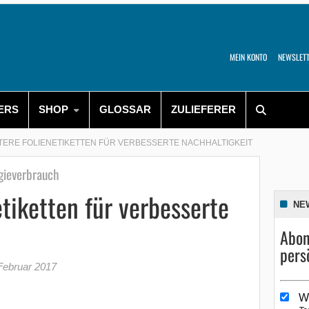
MEIN KONTO
NEWSLET
ERS
SHOP
GLOSSAR
ZULIEFERER
TERE FOLIENETIKETTEN FÜR VERBESSERTE NACHHALTIGKEIT
rgieverbrauch
etiketten für verbesserte
NE
Abon
pers
Februar 2017
W