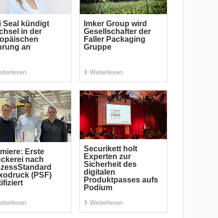
i Seal kündigt
Imker Group wird
hsel in der
Gesellschafter der
ropäischen
Faller Packaging
hrung an
Gruppe
iterlesen
Weiterlesen
Securikett holt
miere: Erste
Experten zur
ckerei nach
Sicherheit des
ozessStandard
digitalen
xodruck (PSF)
Produktpasses aufs
ifiziert
Podium
iterlesen
Weiterlesen