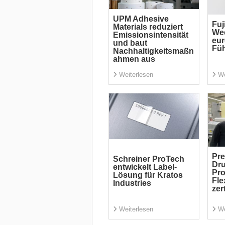
UPM Adhesive
Fuj
Materials reduziert
Wec
Emissionsintensität
eu
und baut
Fü
Nachhaltigkeitsmaßn
ahmen aus
Weiterlesen
We
Pre
Schreiner ProTech
Dru
entwickelt Label-
Pr
Lösung für Kratos
Fle
Industries
zert
Weiterlesen
We