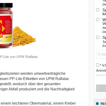
To
De
Sp
t
W
V
Ne
De
S
To
En
P Lite von UPM Raflatac
Ic
*
Anmel
gkeitszielen werden umweltverträgliche
euen PP-Lite-Etiketten von UPM Raflatac
gestellt, wodurch über den gesamten
ger Abfall produziert und die Nachhaltigkeit
 einem leichteren Obermaterial, einem Kleber
RE