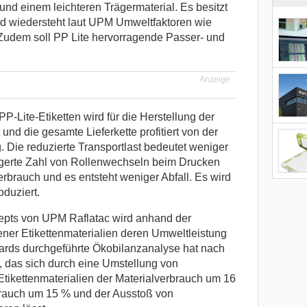
und einem leichteren Trägermaterial. Es besitzt
nd wiedersteht laut UPM Umweltfaktoren wie
Zudem soll PP Lite hervorragende Passer- und
Anzeige
P-Lite-Etiketten wird für die Herstellung der
und die gesamte Lieferkette profitiert von der
 Die reduzierte Transportlast bedeutet weniger
ngerte Zahl von Rollenwechseln beim Drucken
rbrauch und es entsteht weniger Abfall. Es wird
oduziert.
pts von UPM Raflatac wird anhand der
er Etikettenmaterialien deren Umweltleistung
ards durchgeführte Ökobilanzanalyse hat nach
das sich durch eine Umstellung von
tikettenmaterialien der Materialverbrauch um 16
rauch um 15 % und der Ausstoß von