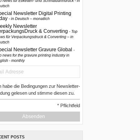
p News für Etiketten- und Schmalbahndruck - in
utsch
ecial Newsletter Digital Printing
oday
in Deutsch – monatlich
eekly Newsletter
erpackungsDruck & Converting
Top
ws für Verpackungsdruck & Converting – in
utsch
pecial Newsletter Gravure Global
p news for the gravure printing industry in
glish - monthly
h habe die Bedingungen zur Newsletter-
dung gelesen und stimme diesen zu.
*
Pflichtfeld
Absenden
CENT POSTS