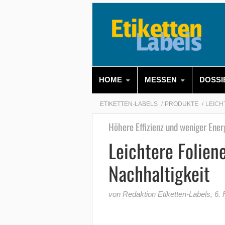
HOME
MESSEN
DOSSI
ETIKETTEN-LABELS
PRODUKTE
LEICH
Höhere Effizienz und weniger Ene
Leichtere Folien
Nachhaltigkeit
von Redaktion Etiketten-Labels
,
6. 