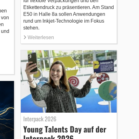
für flexible Verpackungen und den
Etikettendruck zu präsentieren. Am Stand
ben
E50 in Halle 8a sollen Anwendungen
 von
rund um Inkjet-Technologie im Fokus
en
stehen.
 und
Weiterlesen
d
Interpack 2026
Young Talents Day auf der
Interpack 2026