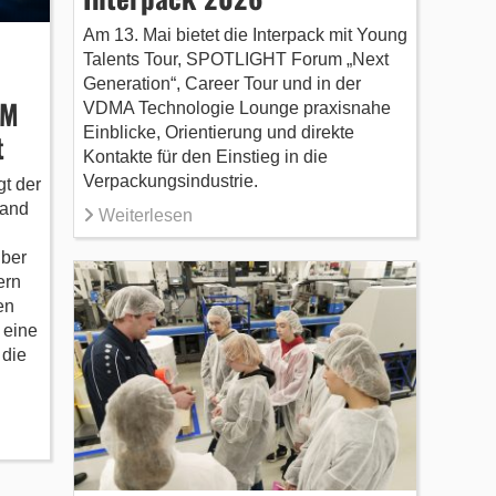
Am 13. Mai bietet die Interpack mit Young
Talents Tour, SPOTLIGHT Forum „Next
Generation“, Career Tour und in der
DM
VDMA Technologie Lounge praxisnahe
Einblicke, Orientierung und direkte
t
Kontakte für den Einstieg in die
Verpackungsindustrie.
gt der
band
Weiterlesen
über
ern
en
 eine
 die