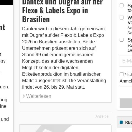
Dantex und Dugraf auf der
Sp
Flexo & Labels Expo in
t
Brasilien
W
V
nt
Ne
Dantex wird in diesem Jahr gemeinsam
De
mit Dugraf auf der Flexo & Labels Expo
S
2026 in Brasilien ausstellen. Beide
To
Unternehmen präsentieren sich auf
En
t
Stand 99 mit einem gemeinsamen
ogy
Konzept, das auf die wachsenden
Möglichkeiten der digitalen
r
Etikettenproduktion im brasilianischen
Ic
*
Markt ausgerichtet ist. Die Veranstaltung
Anmel
gen.
findet von 26. bis 29. Mai statt.
Weiterlesen
rung
eine
Anzeige
 und
RE