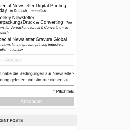
ecial Newsletter Digital Printing
oday
in Deutsch – monatlich
eekly Newsletter
erpackungsDruck & Converting
Top
ws für Verpackungsdruck & Converting – in
utsch
pecial Newsletter Gravure Global
p news for the gravure printing industry in
glish - monthly
h habe die Bedingungen zur Newsletter-
dung gelesen und stimme diesen zu.
*
Pflichtfeld
Absenden
CENT POSTS